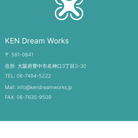
KEN Dream Works
〒 561-0841
住所: 大阪府豊中市名神口3丁目3-30
TEL: 06-7494-5222
Mail: info@kendreamworks.jp
FAX: 06-7635-9509
© KEN DREAM WORKS All right reserved.