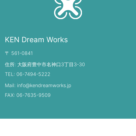
KEN Dream Works
〒 561-0841
住所: 大阪府豊中市名神口3丁目3-30
TEL: 06-7494-5222
Mail: info@kendreamworks.jp
FAX: 06-7635-9509
© KEN DREAM WORKS All right reserved.